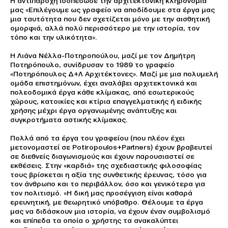
Η αντιπαροχή ισοπέδωσε την αρχιτεκτονική κληρονομιά
μας «Επιλέγουμε ως γραφείο να αποδίδουμε στα έργα μας
μια ταυτότητα που δεν σχετίζεται μόνο με την αισθητική
ομορφιά, αλλά πολύ περισσότερο με την ιστορία, τον
τόπο και την υλικότητα».
Η Λιάνα Νέλλα-Ποτηροπούλου, μαζί με τον Δημήτρη
Ποτηρόπουλο, συνίδρυσαν το 1989 το γραφείο
«Ποτηρόπουλος Δ+Λ Αρχιτέκτονες». Μαζί με μια πολυμελή
ομάδα επιστημόνων, έχει αναλάβει αρχιτεκτονικά και
πολεοδομικά έργα κάθε κλίμακας, από εσωτερικούς
χώρους, κατοικίες και κτίρια επαγγελματικής ή ειδικής
χρήσης μέχρι έργα οργανωμένης ανάπτυξης και
συγκροτήματα αστικής κλίμακας.
Πολλά από τα έργα του γραφείου (που πλέον έχει
μετονομαστεί σε Potiropoulos+Partners) έχουν βραβευτεί
σε διεθνείς διαγωνισμούς και έχουν παρουσιαστεί σε
εκθέσεις. Στην «καρδιά» της σχεδιαστικής φιλοσοφίας
τους βρίσκεται η αξία της συνθετικής έρευνας, τόσο για
τον άνθρωπο και το περιβάλλον, όσο και γενικότερα για
τον πολιτισμό. «Η δική μας προσέγγιση είναι καθαρά
ερευνητική, με θεωρητικό υπόβαθρο. Θέλουμε τα έργα
μας να διδάσκουν μια ιστορία, να έχουν έναν συμβολισμό
και επίπεδα τα οποία ο χρήστης τα ανακαλύπτει