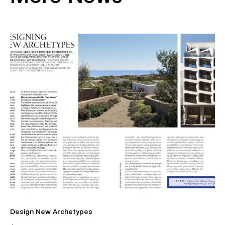
Design New Archetypes
Η 