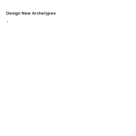
Design New Archetypes
Η 
+
+